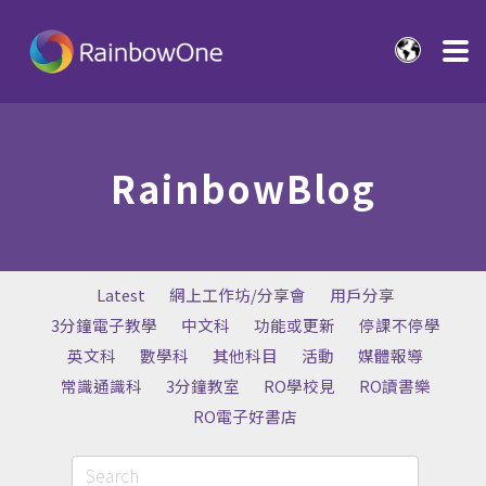
RainbowBlog
Latest
網上工作坊/分享會
用戶分享
3分鐘電子教學
中文科
功能或更新
停課不停學
英文科
數學科
其他科目
活動
媒體報導
常識通識科
3分鐘教室
RO學校見
RO讀書樂
RO電子好書店