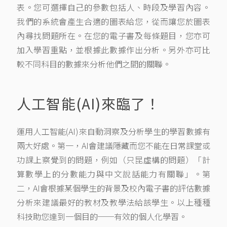
表。您可選擇自己的參數包括人、時段及學習內容。
我們的系統會產生合適的圖表給您，從而讓您於圖表
內尋找問題所在。在您的電子書及每條題目，您亦可
加入學習重點，並根據此數據作出分析。另外亦可比
較不同科目的數據來分析他們之間的關聯。
人工智能(AI)來臨了！
運用人工智能(AI)來自動洞察及分析學生的學習數據有
兩大好處。第一，AI會建議隱藏而您不能在日常課堂或
功課上察覺到的問題，例如（只昆虛構的問題）「計
算數學上的分數能力與中文說話能力有關聯」。第
二，AI會根據某個學生的背景及校內電子書的評估數據
分析來建議最好的教材及教學法給該學生。以上種種
科技助您達到一個目的
──有效的個人化學習
。