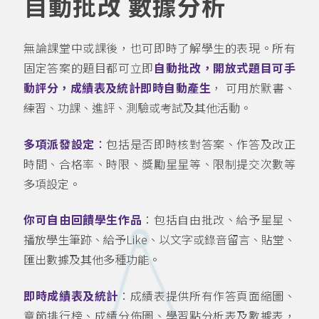
自動批改 數據分析
無論課堂中或課後，也可即時了解學生的表現。所有
固定答案的題目都可立即
自動批改，開放式題目可手
動評分，成績表及統計即時自動產生
， 可用於默書、
練習、功課、進評、測驗或考試及其他活動。
多項派發設定
：
包括是否即時核對答案、作答及改正
時間、合格率、時限、獎勵星星等、限制提交次數等
多項設定。
你可自由回饋學生作品
：包括自由批改、給予星星、
播放學生筆跡、給予Like、以文字或錄音留言、貼堂、
匯出數據及其他多種功能。
即時成績表及統計
：成績表提供所有作答頁面縮圖、
章節排行榜、成績分佈圖、學習點分析表及數據表，