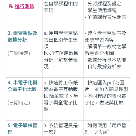
在自學課程中的
- 分派課程及設定
📝
進行測驗
表現
- 學生使用課程
- 解讀課程表現圖表
3. 學習重點及
a. 運用學習重點
- 建立學習重點表及
數據分析
找出個別學生弱
連結學習內容
項
- 解讀單一教材之學
(日期待定)
b. 如何運用數據
習重點分析圖
分析了解整體表
- 數據分析基本功能
現
- 自訂數據分析表
4. 半電子化與
a. 快速將工作紙
- 快速匯入pdf為圖
全電子化比較
變為電子互動版
片，並加入簡易題型
b. 簡單電子、半
- 不同程度的教材電
(日期待定)
電子與全電子比
子化，做法與比較
較
5. 電子學校管
a. 系統管理員是
- 如何使用「用戶管
理
什麼?
理」之功能