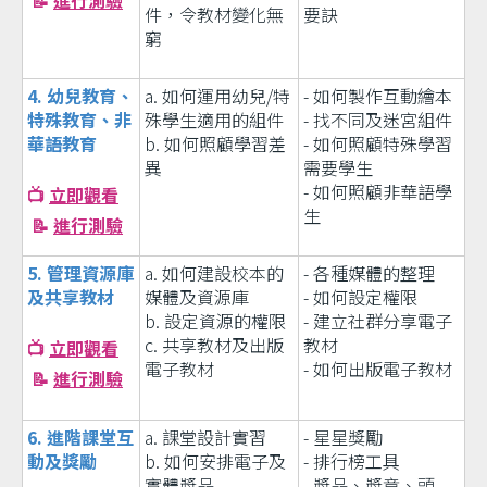
📝
進行測驗
件，令教材變化無
要訣
窮
4. 幼兒教育、
a. 如何運用幼兒/特
- 如何製作互動繪本
特殊教育、非
殊學生適用的組件
- 找不同及迷宮組件
華語教育
b. 如何照顧學習差
- 如何照顧特殊學習
異
需要學生
- 如何照顧非華語學
📺
立即觀看
生
📝
進行測驗
5. 管理資源庫
a. 如何建設校本的
- 各種媒體的整理
及共享教材
媒體及資源庫
- 如何設定權限
b. 設定資源的權限
- 建立社群分享電子
c. 共享教材及出版
教材
📺
立即觀看
電子教材
- 如何出版電子教材
📝
進行測驗
6. 進階課堂互
a. 課堂設計實習
- 星星獎勵
動及獎勵
b. 如何安排電子及
- 排行榜工具
實體獎品
- 獎品、獎章、頭