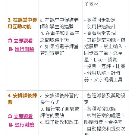
子教材
3. 在課堂中善
a.
在課堂中促進老
- 多種同步設定
用互動功能
師和學生的連繫
- 使用快速統計
b. 在電子和非電子
- 查看課堂表現
之間取得平衡
- 其餘課堂功能，包
📺
立即觀看
c. 如果將電子課堂
括黑屏、禁止輸入、
📝
進行測驗
管理得更好
同步電子筆、派星
星、Like、獎賞
- 投票、互評、比賽
- 分組功能、計時
器、文字朗讀工具
4. 安排課後練
a.
安排課後練習的
- 各種派發及獎勵設
習
最佳方式
定
b.
推行電子測驗或
- 各種派發狀態
評估的要訣
- 核對答案的處理、
📺
立即觀看
c.
電子批改和改正
限制時間、合格率
📝
進行測驗
- 自動提交和提交次
數