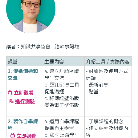
講者：知識共享協會 - 總幹事阿雄
課堂
主要內容
介紹工具 / 實際內容
1. 促進溝通和
a. 建立討論區讓
- 討論區及使用方式
交流
學生交流
建議
b. 運用消息工具
- 最新消息
促進溝通
- 貼堂
📺
立即觀看
c. 將傳統壁佈版
📝
進行測驗
變為電子壁佈版
2. 製作自學課
a. 運用自學課程
- 了解課程的概念
程
促進自主學習
- 建立課程及組織內
b. 如何追蹤學生
容
📺
立即觀看