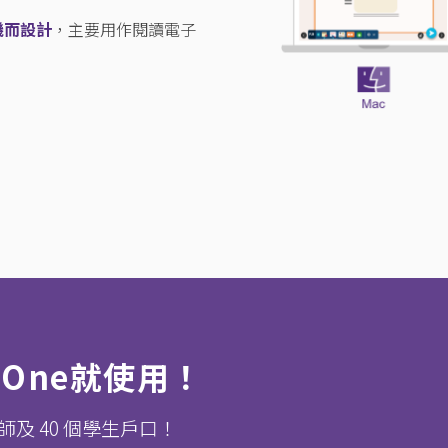
機而設計
，主要用作閱讀電子
wOne就使用！
老師及 40 個學生戶口！