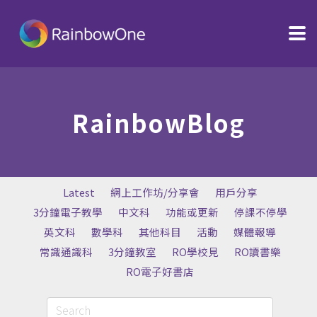
RainbowBlog
Latest
網上工作坊/分享會
用戶分享
3分鐘電子教學
中文科
功能或更新
停課不停學
英文科
數學科
其他科目
活動
媒體報導
常識通識科
3分鐘教室
RO學校見
RO讀書樂
RO電子好書店