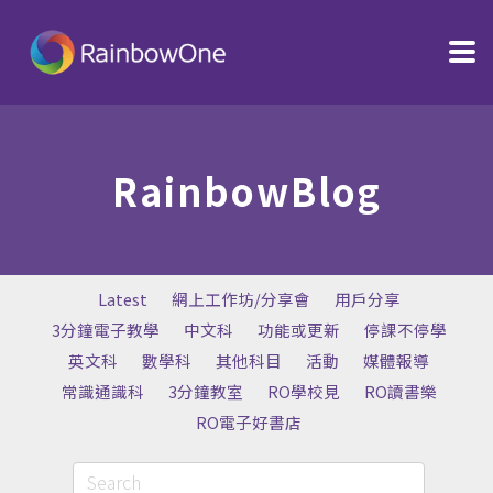
RainbowBlog
Latest
網上工作坊/分享會
用戶分享
3分鐘電子教學
中文科
功能或更新
停課不停學
英文科
數學科
其他科目
活動
媒體報導
常識通識科
3分鐘教室
RO學校見
RO讀書樂
RO電子好書店