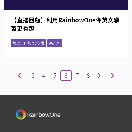
【直播回顧】利用RainbowOne令英文學
習更有趣
網上工作坊/分享會
英文科
3
4
5
6
7
8
9