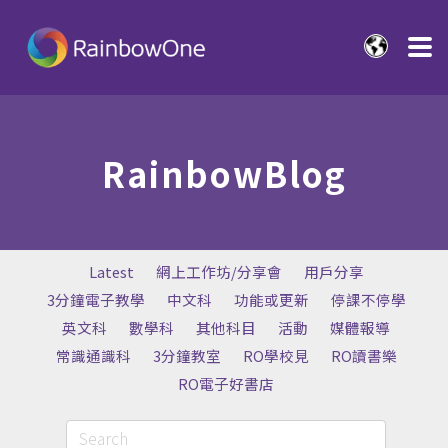
RainbowBlog
Latest
網上工作坊/分享會
用戶分享
3分鐘電子教學
中文科
功能或更新
停課不停學
英文科
數學科
其他科目
活動
媒體報導
常識通識科
3分鐘教室
RO學校見
RO讀書樂
RO電子好書店